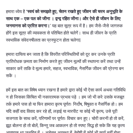
हमारा ध्येय है
‘स्वयं को समझते हुए, चेतन रखते हुए जीवन की चरम अनुभूति के
साथ एक – एक पल को जीना । द्वन्द्व रहित जीना। और ऐसे ही जीवन के लिए
जनमानस को प्ररित करना।
‘ यह बात सूत्र रूप में है। हम जैसे-जैसे जागरुक
होंगे इस सूत्र की व्यावकता से पतिचित होते चलेगें। साथ ही जीवन के प्रति
स्वभाविक संवेदनषीलता का प्रस्फुटन होता चलेगा|
हमारा दायित्व बन जाता है कि विपरीत परिस्थितियों को दूर कर उनके प्रति
प्रतिरोधक छमता का निर्माण करते हुए जीवन मूल्यों की स्थापना करें तथा उन्हें
साकार करें ताकि वे मूल्य हमारे, सहज, स्वभाविक, नैसर्गिक जीवन की प्रेरणा बन
सकें ।
हमें इस बात का विषेष ध्यान रखना है हमारे द्वारा कोई भी ऐसा कार्य अथवा गतिविधि
न हो जिसका किंचित भी नकारात्मक प्रभाव पड़े । हम जो भी करे उसके मजबूत
तर्क हमारे पास हो या फिर हामारा कृत्य पूर्णतः निर्दोष, षिषुवत व नैसर्गिक हो। हम
यदि कहीं वाद विवाद कर रहे हों, लड़ाई या मारपीट या कोई भी कृत्य, उसे पूरी
सजगता के साथ करें, परिणामों पर पूर्णतः विचार कर हुए। चोरी करनी हो तो करें,
झूठ बोलना हो तो बोलें, किन्तु जब आकलन हो तो स्पष्ट सिद्ध हो सके कि यह कृत्य
आवष्यक था जनहित में । अचेतन अवस्था में, बेहोषी में कोई भी कार्य नहीं होना