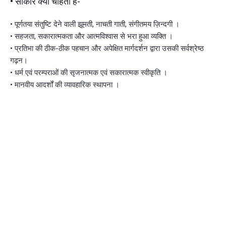
• साकार क्या चाहती है-
• पूर्णतया संतुष्टि देने वाली झूमती, नाचती गाती, संगीतमय ज़िन्दगी ।
• सहजता, सकारात्मकता और आत्मविश्वास से भरा हुआ व्यक्ति ।
• प्रतिभा की ठीक-ठीक पहचान और अपेक्षित मार्गदर्शन द्वारा उसकी सर्वश्रेष्ठ
गढ़न।
• धर्म एवं परम्पराओं की सृजनात्मक एवं सकारात्मक स्वीकृति ।
• मानवीय आदर्शों की व्यावहारिक स्थापना ।
संस्थान
साकार जाग्रति प्रवाह समिति’ ( प्रवाह परिवार) की स्थापना दिनांक 14
जनवरी 1994 को साकार जाग्रति परिषद के नाम से हुई थी। परिषद में उस
समय श्री अजय अस्थाना, अल्पना सक्सेना, अर्चना त्रिपाठी, मधुलता
तिवारी, श्री राकेश कुमार विज, अनामिका अस्थाना, श्रीमती जनकरानी
विज, श्रीमती इन्द्रेश अस्थाना, अर्चना अस्थाना, निशा विज, रितु कारीढाल
एवं अंजलि आदि की सहभागिता